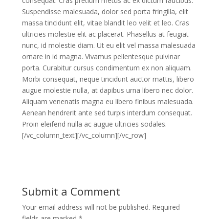
consequat. Cras pretium metus ac ex dictum faucibus.
Suspendisse malesuada, dolor sed porta fringilla, elit
massa tincidunt elit, vitae blandit leo velit et leo. Cras
ultricies molestie elit ac placerat. Phasellus at feugiat
nunc, id molestie diam. Ut eu elit vel massa malesuada
ornare in id magna. Vivamus pellentesque pulvinar
porta. Curabitur cursus condimentum ex non aliquam.
Morbi consequat, neque tincidunt auctor mattis, libero
augue molestie nulla, at dapibus urna libero nec dolor.
Aliquam venenatis magna eu libero finibus malesuada.
Aenean hendrerit ante sed turpis interdum consequat.
Proin eleifend nulla ac augue ultricies sodales.
[/vc_column_text][/vc_column][/vc_row]
Submit a Comment
Your email address will not be published.
Required
fields are marked
*